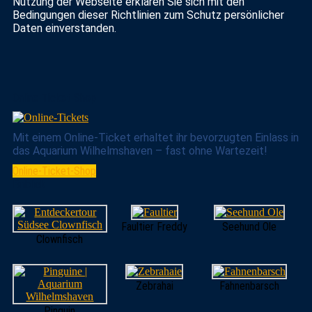
Nutzung der Webseite erklären Sie sich mit den
Bedingungen dieser Richtlinien zum Schutz persönlicher
Daten einverstanden.
Online-Ticket-Shop
Mit einem Online-Ticket erhaltet ihr bevorzugten Einlass in
das Aquarium Wilhelmshaven – fast ohne Wartezeit!
Online-Ticket-Shop
Einblick
Faultier Freddy
Seehund Ole
Clownfisch
Zebrahai
Fahnenbarsch
Pinguin