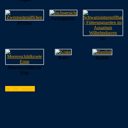
Fuchsgesicht
Äffchen
Hai
Krake
Basilisk
Meeresschildkröte
Ernie
zur 360° Ansicht